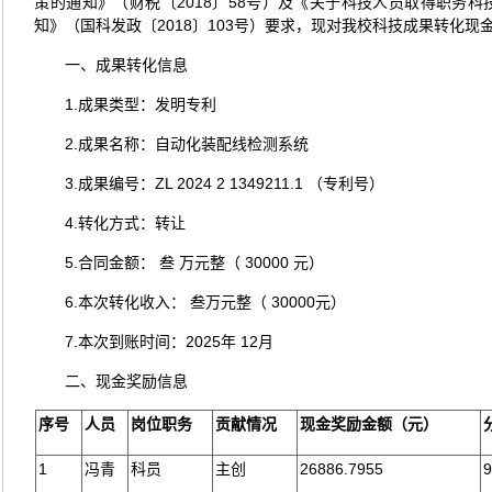
策的通知》（财税〔2018〕58号）及《关于科技人员取得职务
知》（国科发政〔2018〕103号）要求，现对我校科技成果转化
一、成果转化信息
1.成果类型：发明专利
2.成果名称：自动化装配线检测系统
3.成果编号：ZL 2024 2 1349211.1 （专利号）
4.转化方式：转让
5.合同金额： 叁 万元整（ 30000 元）
6.本次转化收入： 叁万元整（ 30000元）
7.本次到账时间：2025年 12月
二、现金奖励信息
序号
人员
岗位职务
贡献情况
现金奖励金额（元）
1
冯青
科员
主创
26886.7955